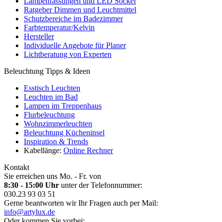
Lampenfassungen und LED Sockel
Ratgeber Dimmen und Leuchtmittel
Schutzbereiche im Badezimmer
Farbtemperatur/Kelvin
Hersteller
Individuelle Angebote für Planer
Lichtberatung von Experten
Beleuchtung Tipps & Ideen
Esstisch Leuchten
Leuchten im Bad
Lampen im Treppenhaus
Flurbeleuchtung
Wohnzimmerleuchten
Beleuchtung Kücheninsel
Inspiration & Trends
Kabellänge:
Online Rechner
Kontakt
Sie erreichen uns Mo. - Fr. von
8:30 - 15:00 Uhr
unter der Telefonnummer:
030.23 93 03 51
Gerne beantworten wir Ihr Fragen auch per Mail:
info@artylux.de
Oder kommen Sie vorbei: