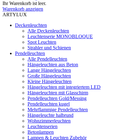
Ihr Warenkorb ist leer.
Warenkorb anzeigen
ARTYLUX
Deckenleuchten
Alle Deckenleuchten
Leuchtenserie MONOBLOQUE
Spot Leuchten
Strahler und Schienen
Pendelleuchten
Alle Pendelleuchten
Hängeleuchten aus Beton
Lange Hängeleuchten
Große Hängeleuchten
Kleine Hängeleuchten
Hängeleuchten mit integriertem LED
Hängeleuchten mit Glasschirm
Pendelleuchten Gold/Messing
Pendelleuchten kugel
Mehrflammige Pendelleuchten
Hängeleuchte halbrund
Wohnzimmerleuchten
Leuchtenserien
Betonlampen
Lampen & Leuchten Zubehör