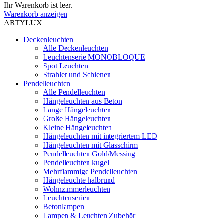
Ihr Warenkorb ist leer.
Warenkorb anzeigen
ARTYLUX
Deckenleuchten
Alle Deckenleuchten
Leuchtenserie MONOBLOQUE
Spot Leuchten
Strahler und Schienen
Pendelleuchten
Alle Pendelleuchten
Hängeleuchten aus Beton
Lange Hängeleuchten
Große Hängeleuchten
Kleine Hängeleuchten
Hängeleuchten mit integriertem LED
Hängeleuchten mit Glasschirm
Pendelleuchten Gold/Messing
Pendelleuchten kugel
Mehrflammige Pendelleuchten
Hängeleuchte halbrund
Wohnzimmerleuchten
Leuchtenserien
Betonlampen
Lampen & Leuchten Zubehör