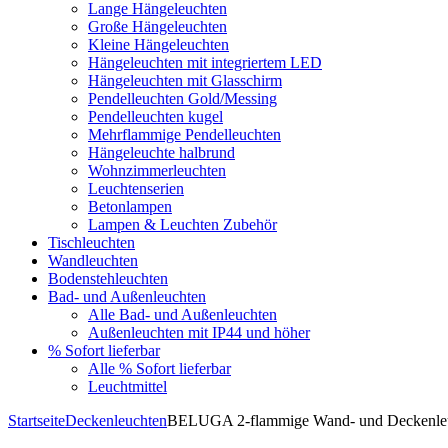
Lange Hängeleuchten
Große Hängeleuchten
Kleine Hängeleuchten
Hängeleuchten mit integriertem LED
Hängeleuchten mit Glasschirm
Pendelleuchten Gold/Messing
Pendelleuchten kugel
Mehrflammige Pendelleuchten
Hängeleuchte halbrund
Wohnzimmerleuchten
Leuchtenserien
Betonlampen
Lampen & Leuchten Zubehör
Tischleuchten
Wandleuchten
Bodenstehleuchten
Bad- und Außenleuchten
Alle Bad- und Außenleuchten
Außenleuchten mit IP44 und höher
% Sofort lieferbar
Alle % Sofort lieferbar
Leuchtmittel
Startseite
Deckenleuchten
BELUGA 2-flammige Wand- und Deckenle