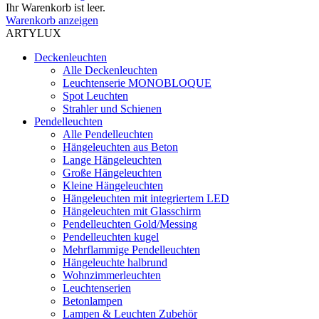
Ihr Warenkorb ist leer.
Warenkorb anzeigen
ARTYLUX
Deckenleuchten
Alle Deckenleuchten
Leuchtenserie MONOBLOQUE
Spot Leuchten
Strahler und Schienen
Pendelleuchten
Alle Pendelleuchten
Hängeleuchten aus Beton
Lange Hängeleuchten
Große Hängeleuchten
Kleine Hängeleuchten
Hängeleuchten mit integriertem LED
Hängeleuchten mit Glasschirm
Pendelleuchten Gold/Messing
Pendelleuchten kugel
Mehrflammige Pendelleuchten
Hängeleuchte halbrund
Wohnzimmerleuchten
Leuchtenserien
Betonlampen
Lampen & Leuchten Zubehör