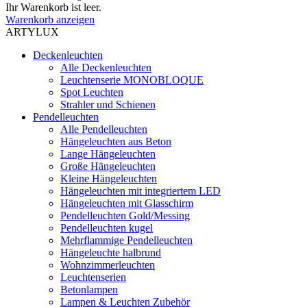
Ihr Warenkorb ist leer.
Warenkorb anzeigen
ARTYLUX
Deckenleuchten
Alle Deckenleuchten
Leuchtenserie MONOBLOQUE
Spot Leuchten
Strahler und Schienen
Pendelleuchten
Alle Pendelleuchten
Hängeleuchten aus Beton
Lange Hängeleuchten
Große Hängeleuchten
Kleine Hängeleuchten
Hängeleuchten mit integriertem LED
Hängeleuchten mit Glasschirm
Pendelleuchten Gold/Messing
Pendelleuchten kugel
Mehrflammige Pendelleuchten
Hängeleuchte halbrund
Wohnzimmerleuchten
Leuchtenserien
Betonlampen
Lampen & Leuchten Zubehör