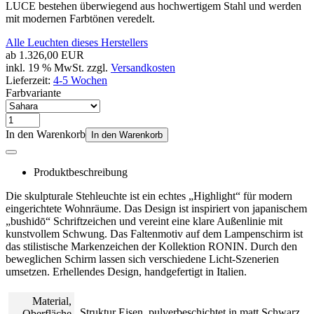
LUCE bestehen überwiegend aus hochwertigem Stahl und werden
mit modernen Farbtönen veredelt.
Alle Leuchten dieses Herstellers
ab
1.326,00 EUR
inkl. 19 % MwSt. zzgl.
Versandkosten
Lieferzeit:
4-5 Wochen
Farbvariante
In den Warenkorb
In den Warenkorb
Produktbeschreibung
Die skulpturale Stehleuchte ist ein echtes „Highlight“ für modern
eingerichtete Wohnräume. Das Design ist inspiriert von japanischem
„bushidō“ Schriftzeichen und vereint eine klare Außenlinie mit
kunstvollem Schwung. Das Faltenmotiv auf dem Lampenschirm ist
das stilistische Markenzeichen der Kollektion RONIN. Durch den
beweglichen Schirm lassen sich verschiedene Licht-Szenerien
umsetzen. Erhellendes Design, handgefertigt in Italien.
Material,
Struktur Eisen, pulverbeschichtet in matt Schwarz
Oberfläche