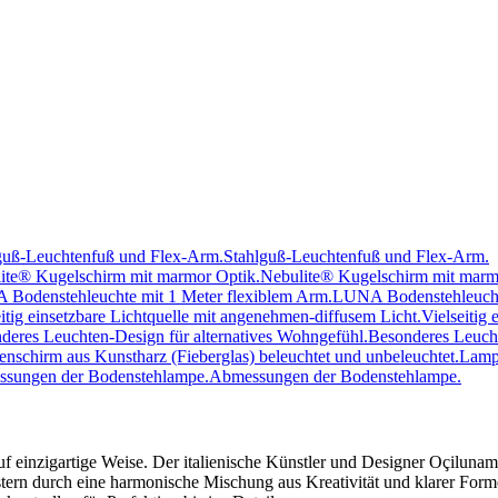
Stahlguß-Leuchtenfuß und Flex-Arm.
Nebulite® Kugelschirm mit marm
LUNA Bodenstehleuchte
Vielseitig
Besonderes Leucht
Lampe
Abmessungen der Bodenstehlampe.
uf einzigartige Weise. Der italienische Künstler und Designer Oçiluna
stern durch eine harmonische Mischung aus Kreativität und klarer Form