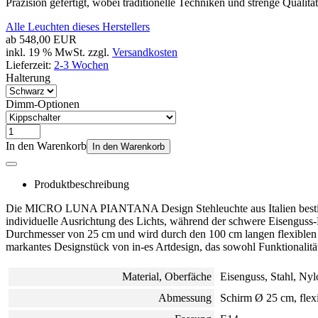
Präzision gefertigt, wobei traditionelle Techniken und strenge Qualität
Alle Leuchten dieses Herstellers
ab
548,00 EUR
inkl. 19 % MwSt. zzgl.
Versandkosten
Lieferzeit:
2-3 Wochen
Halterung
Dimm-Optionen
In den Warenkorb
In den Warenkorb
Produktbeschreibung
Die MICRO LUNA PIANTANA Design Stehleuchte aus Italien besticht 
individuelle Ausrichtung des Lichts, während der schwere Eisenguss-
Durchmesser von 25 cm und wird durch den 100 cm langen flexiblen Arm
markantes Designstück von in-es Artdesign, das sowohl Funktionalität
Material, Oberfäche
Eisenguss
, Stahl, Nyl
Abmessung
Schirm Ø 25 cm, flex