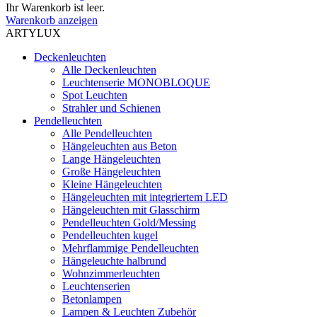
Ihr Warenkorb ist leer.
Warenkorb anzeigen
ARTYLUX
Deckenleuchten
Alle Deckenleuchten
Leuchtenserie MONOBLOQUE
Spot Leuchten
Strahler und Schienen
Pendelleuchten
Alle Pendelleuchten
Hängeleuchten aus Beton
Lange Hängeleuchten
Große Hängeleuchten
Kleine Hängeleuchten
Hängeleuchten mit integriertem LED
Hängeleuchten mit Glasschirm
Pendelleuchten Gold/Messing
Pendelleuchten kugel
Mehrflammige Pendelleuchten
Hängeleuchte halbrund
Wohnzimmerleuchten
Leuchtenserien
Betonlampen
Lampen & Leuchten Zubehör