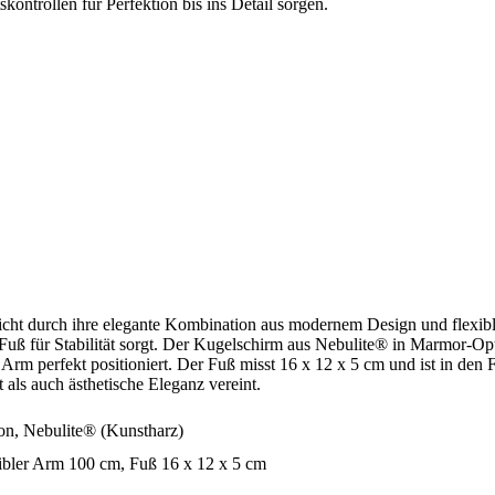
skontrollen für Perfektion bis ins Detail sorgen.
durch ihre elegante Kombination aus modernem Design und flexibler 
Fuß für Stabilität sorgt. Der Kugelschirm aus Nebulite® in Marmor-Opt
 perfekt positioniert. Der Fuß misst 16 x 12 x 5 cm und ist in den Fa
 als auch ästhetische Eleganz vereint.
on, Nebulite
® (Kunstharz)
ibler Arm 100 cm, Fuß 16 x 12 x 5 cm