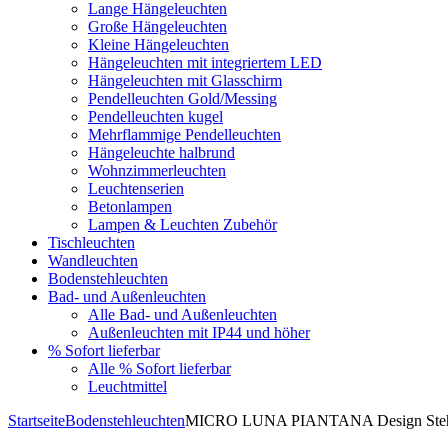
Lange Hängeleuchten
Große Hängeleuchten
Kleine Hängeleuchten
Hängeleuchten mit integriertem LED
Hängeleuchten mit Glasschirm
Pendelleuchten Gold/Messing
Pendelleuchten kugel
Mehrflammige Pendelleuchten
Hängeleuchte halbrund
Wohnzimmerleuchten
Leuchtenserien
Betonlampen
Lampen & Leuchten Zubehör
Tischleuchten
Wandleuchten
Bodenstehleuchten
Bad- und Außenleuchten
Alle Bad- und Außenleuchten
Außenleuchten mit IP44 und höher
% Sofort lieferbar
Alle % Sofort lieferbar
Leuchtmittel
Startseite
Bodenstehleuchten
MICRO LUNA PIANTANA Design Stehleu