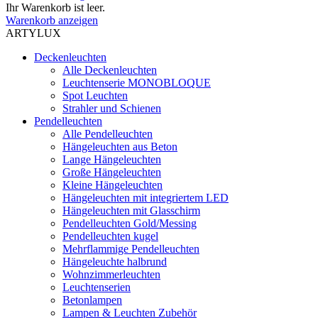
Ihr Warenkorb ist leer.
Warenkorb anzeigen
ARTYLUX
Deckenleuchten
Alle Deckenleuchten
Leuchtenserie MONOBLOQUE
Spot Leuchten
Strahler und Schienen
Pendelleuchten
Alle Pendelleuchten
Hängeleuchten aus Beton
Lange Hängeleuchten
Große Hängeleuchten
Kleine Hängeleuchten
Hängeleuchten mit integriertem LED
Hängeleuchten mit Glasschirm
Pendelleuchten Gold/Messing
Pendelleuchten kugel
Mehrflammige Pendelleuchten
Hängeleuchte halbrund
Wohnzimmerleuchten
Leuchtenserien
Betonlampen
Lampen & Leuchten Zubehör