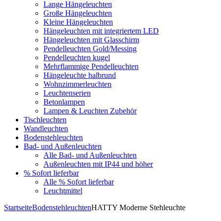
Lange Hängeleuchten
Große Hängeleuchten
Kleine Hängeleuchten
Hängeleuchten mit integriertem LED
Hängeleuchten mit Glasschirm
Pendelleuchten Gold/Messing
Pendelleuchten kugel
Mehrflammige Pendelleuchten
Hängeleuchte halbrund
Wohnzimmerleuchten
Leuchtenserien
Betonlampen
Lampen & Leuchten Zubehör
Tischleuchten
Wandleuchten
Bodenstehleuchten
Bad- und Außenleuchten
Alle Bad- und Außenleuchten
Außenleuchten mit IP44 und höher
% Sofort lieferbar
Alle % Sofort lieferbar
Leuchtmittel
Startseite
Bodenstehleuchten
HATTY Moderne Stehleuchte