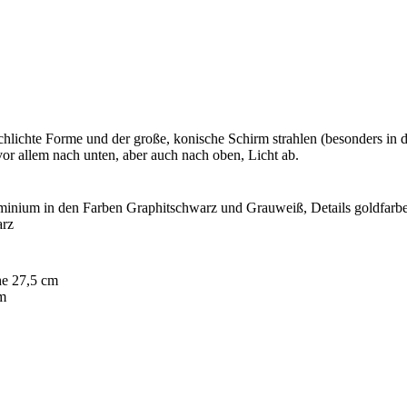
lichte Forme und der große, konische Schirm strahlen (besonders in de
or allem nach unten, aber auch nach oben, Licht ab.
uminium in den Farben Graphitschwarz und Grauweiß
, Details goldfarb
arz
e 27,5 cm
m