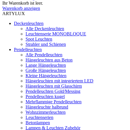
Ihr Warenkorb ist leer.
Warenkorb anzeigen
ARTYLUX
Deckenleuchten
Alle Deckenleuchten
Leuchtenserie MONOBLOQUE
Spot Leuchten
Strahler und Schienen
Pendelleuchten
Alle Pendelleuchten
Hängeleuchten aus Beton
Lange Hängeleuchten
Große Hängeleuchten
Kleine Hängeleuchten
Hängeleuchten mit integriertem LED
Hängeleuchten mit Glasschirm
Pendelleuchten Gold/Messing
Pendelleuchten kugel
Mehrflammige Pendelleuchten
Hängeleuchte halbrund
Wohnzimmerleuchten
Leuchtenserien
Betonlampen
Lampen & Leuchten Zubehör