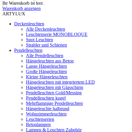
Ihr Warenkorb ist leer.
Warenkorb anzeigen
ARTYLUX
Deckenleuchten
Alle Deckenleuchten
Leuchtenserie MONOBLOQUE
Spot Leuchten
Strahler und Schienen
Pendelleuchten
Alle Pendelleuchten
Hängeleuchten aus Beton
Lange Hängeleuchten
Große Hängeleuchten
Kleine Hängeleuchten
Hängeleuchten mit integriertem LED
Hängeleuchten mit Glasschirm
Pendelleuchten Gold/Messing
Pendelleuchten kugel
Mehrflammige Pendelleuchten
Hängeleuchte halbrund
Wohnzimmerleuchten
Leuchtenserien
Betonlampen
Lampen & Leuchten Zubehör