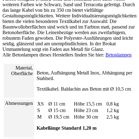
weiteren Farben wie Schwarz, Sand und Terracotta gefertigt. Durch
das lange Kabel von bis zu 350 cm bietet vielfältige
Gestaltungsmöglichkeiten. Weitere Individualisierungs­möglichkeiten
bieten die vielen besonderen Textilkabel zur Auswahl: Die
Baumwolloberflächen sind weich und im Farbton matt, passend zur
Betonoberfläche. Die Leinenbezüge werden aus zweifarbigem,
robustem Faden gewoben. Die Polyester-Ausführungen sind leicht
seidig, glänzend und am unempfindlichsten. In der Brokat
Ummantelung sorgt ein Faden aus Metall für Glanz.
Alle Betonlampen dieses Herstellers finden Sie hier:
Betonlampen
Material,
Beton, Aufhängung Metall Inox, Abhängung per
Oberfläche
Stahlseil.
Textilkabel. Baldachin aus Beton mit Ø 10,5 cm
Abmessungen
XS
Ø 11 cm
Höhe 15,5 cm
0,8 kg
S
Ø 15 cm
Höhe 23 cm
1,2 kg
M
Ø 19,5 cm
Höhe 30 cm
2,5 kg
Kabellänge Standard 1,20 m