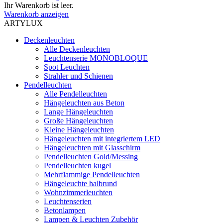
Ihr Warenkorb ist leer.
Warenkorb anzeigen
ARTYLUX
Deckenleuchten
Alle Deckenleuchten
Leuchtenserie MONOBLOQUE
Spot Leuchten
Strahler und Schienen
Pendelleuchten
Alle Pendelleuchten
Hängeleuchten aus Beton
Lange Hängeleuchten
Große Hängeleuchten
Kleine Hängeleuchten
Hängeleuchten mit integriertem LED
Hängeleuchten mit Glasschirm
Pendelleuchten Gold/Messing
Pendelleuchten kugel
Mehrflammige Pendelleuchten
Hängeleuchte halbrund
Wohnzimmerleuchten
Leuchtenserien
Betonlampen
Lampen & Leuchten Zubehör